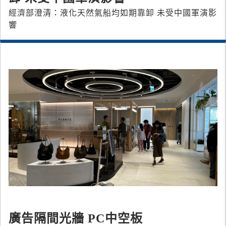
經濟部澄清：液化天然氣船均如期靠卸 未受中國軍演影
響
廣告隔間光牆 PC中空板