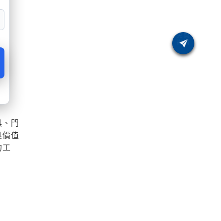
具、門
具價值
的工