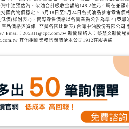
中油預估汽、柴油合計吸收金額約148.2億元。盼在兼顧
國內物價穩定。 5月18日至5月24日各式油品參考零售價
低價(詳附表2)，實際零售價格以各營業點公告為準。(亞鄰
品與服務--產品價格與資訊--亞鄰各國比較表) 台灣中油股份有限公司
7 Email：205311@cpc.com.tw 新聞聯絡人：蔡慧文新聞秘
65@cpc.com.tw 其他相關業務詢問請洽本公司1912客服專線