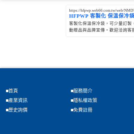
https://hfpwp.web66.com.tw/web/NMD
HFPWP 客製化 保溫保冷
客製化保溫保冷袋，可少量訂製，
動贈品與品牌宣傳。歡迎洽詢客服 02
首頁
服務簡介
產業資訊
隱私權政策
歷史詢價
免費註冊