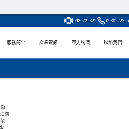
0980
2
2
2
325
0980
2
2
2
325
服務簡介
產業資訊
歷史詢價
聯絡我們
無鉛
際油價
、柴
機制