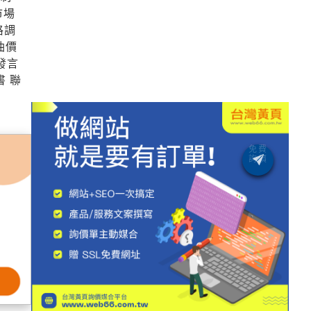
市場
格調
油價
 發言
書 聯