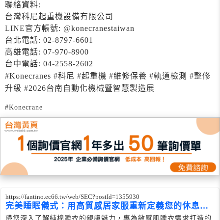
聯絡資料:
台灣科尼起重機設備有限公司
LINE官方帳號: @konecranestaiwan
台北電話: 02-8797-6601
高雄電話: 07-970-8900
台中電話: 04-2558-2602
#Konecranes #科尼 #起重機 #維修保養 #軌道檢測 #整修
升級 #2026台南自動化機械暨智慧製造展
#Konecrane
https://fantino.ec66.tw/web/SEC?postId=1355930
完美睡眠儀式：用高質感居家服重新定義您的休息時
光
帶您深入了解純棉睡衣的親膚魅力，專為敏感肌睡衣需求打造的