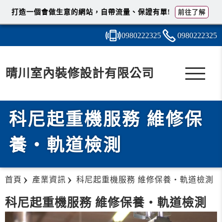
打造一個會做生意的網站，自帶流量、保證有單!
前往了解
0980
2
2
2
325
0980
2
2
2
325
晴川室內裝修設計有限公司
科尼起重機服務 維修保
養・軌道檢測
首頁
產業資訊
科尼起重機服務 維修保養・軌道檢測
科尼起重機服務 維修保養・軌道檢測